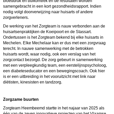
bloeddruk en buikomtrek en de resultaten worden
samengebracht in een kort gezondheidsrapport. Indien
nodig volgt doorverwijzing naar huisarts of andere
zorgverleners.
De werking van het Zorgteam is nauw verbonden aan de
huisartsenpraktijken de Koeipoort en de Stassart.
Ondertussen is het Zorgteam bekend bij elke huisarts in
Mechelen. Elke Mechelaar kan er dus met een zorgvraag
terecht. In nauwe samenwerking met de betrokken
huisarts wordt, waar nodig, ook een verslag van het
zorgcontact bezorgd. De zorg gebeurt in samenwerking
met een verpleegkundig team, een eerstelijnspsycholoog,
een diabeteseducator en een bewegingscoach. Ook hier
is er een uitbreiding in het vooruitzicht met link naar
diëtisten, kinesisten en tandzorg.
Zorgzame buurten
Zorgteam Heembeemd startte in het najaar van 2025 als
één van de zeven innovatieve projecten van het Vlaamse