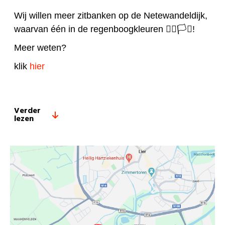
Wij willen meer zitbanken op de Netewandeldijk,
waarvan één in de regenboogkleuren 🏳️‍🌈🏳️‍⚧️!
Meer weten?
klik
hier
Verder
lezen