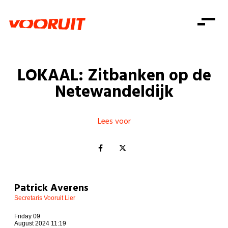
Laatste nieuws
Alle artikels
Beweging
Mission statement
Koopkracht
Dicht bij jou
LOKAAL: Zitbanken op de
Onze mensen
Doe mee
Zorg
Netewandeldijk
Doe mee
Shop
Standpunten
Gelijke kansen
Word lid
Zoeken
Vacatures
Welzijn
Lees voor
Login
Login
Mis niets
Consumentenbescherming
Pensioenen
Doe mee
Kinderen en jongeren
Patrick Averens
Secretaris Vooruit Lier
Friday 09
August 2024 11:19