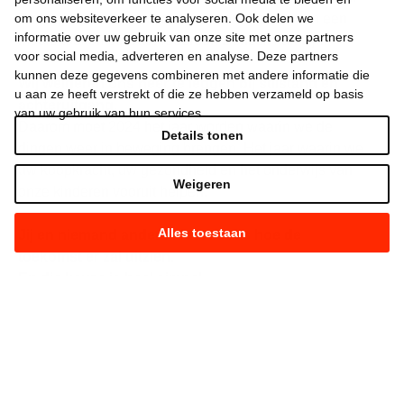
Zodat jongeren weer voluit kunnen dromen van een
om ons websiteverkeer te analyseren. Ook delen we
informatie over uw gebruik van onze site met onze partners
mooie toekomst, waar iedereen zichzelf kan zijn.
voor social media, adverteren en analyse. Deze partners
kunnen deze gegevens combineren met andere informatie die
Wij weigeren ons neer te leggen bij stilstand en
u aan ze heeft verstrekt of die ze hebben verzameld op basis
achteruitgang.
van uw gebruik van hun services.
Daarom moet 2024 het jaar worden waarin we de
Details tonen
dingen weer in beweging brengen. Het jaar waarin we
uw koopkracht, uw gezondheid en het onderwijs van
Weigeren
onze kinderen vooruit helpen.
Alles toestaan
Jij en niemand anders kiest straks hoe de
toekomst er zal uitzien.
En die keuze is heel simpel.
Het is Vooruit.
Of het is achteruit.
Kies maar.