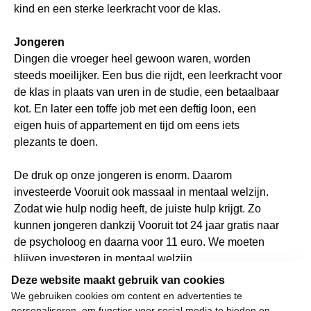
kind en een sterke leerkracht voor de klas.
Jongeren
Dingen die vroeger heel gewoon waren, worden
steeds moeilijker. Een bus die rijdt, een leerkracht voor
de klas in plaats van uren in de studie, een betaalbaar
kot. En later een toffe job met een deftig loon, een
eigen huis of appartement en tijd om eens iets
plezants te doen.
De druk op onze jongeren is enorm. Daarom
investeerde Vooruit ook massaal in mentaal welzijn.
Zodat wie hulp nodig heeft, de juiste hulp krijgt. Zo
kunnen jongeren dankzij Vooruit tot 24 jaar gratis naar
de psycholoog en daarna voor 11 euro. We moeten
blijven investeren in mentaal welzijn.
Deze website maakt gebruik van cookies
Wij willen de stilstand doorbreken en al die gewone
We gebruiken cookies om content en advertenties te
dingen opnieuw mogelijk maken voor onze jongeren.
personaliseren, om functies voor social media te bieden en