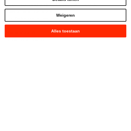
Jij en niemand anders kiest straks hoe de
toekomst er zal uitzien.
Weigeren
En die keuze is heel simpel.
Alles toestaan
Het is Vooruit.
Of het is achteruit.
Kies maar.
Strijd mee