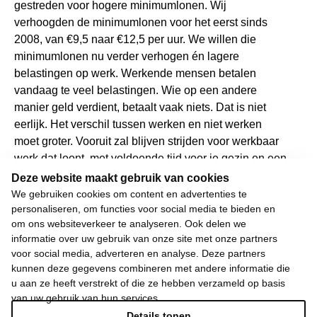
gestreden voor hogere minimumlonen. Wij
verhoogden de minimumlonen voor het eerst sinds
2008, van €9,5 naar €12,5 per uur. We willen die
minimumlonen nu verder verhogen én lagere
belastingen op werk. Werkende mensen betalen
vandaag te veel belastingen. Wie op een andere
manier geld verdient, betaalt vaak niets. Dat is niet
eerlijk. Het verschil tussen werken en niet werken
moet groter. Vooruit zal blijven strijden voor werkbaar
werk dat loont, met voldoende tijd voor je gezin en een
goede work-life balans.
Deze website maakt gebruik van cookies
We gebruiken cookies om content en advertenties te
personaliseren, om functies voor social media te bieden en
Wij weigeren ons neer te leggen bij stilstand en
om ons websiteverkeer te analyseren. Ook delen we
achteruitgang.
informatie over uw gebruik van onze site met onze partners
Daarom moet 2024 het jaar worden waarin we de
voor social media, adverteren en analyse. Deze partners
dingen weer in beweging brengen. Het jaar waarin we
kunnen deze gegevens combineren met andere informatie die
uw koopkracht, uw gezondheid en het onderwijs van
u aan ze heeft verstrekt of die ze hebben verzameld op basis
onze kinderen vooruit helpen.
van uw gebruik van hun services.
Details tonen