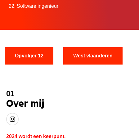
22,
Software ingenieur
Opvolger 12
West vlaanderen
01
Over mij
2024 wordt een keerpunt.