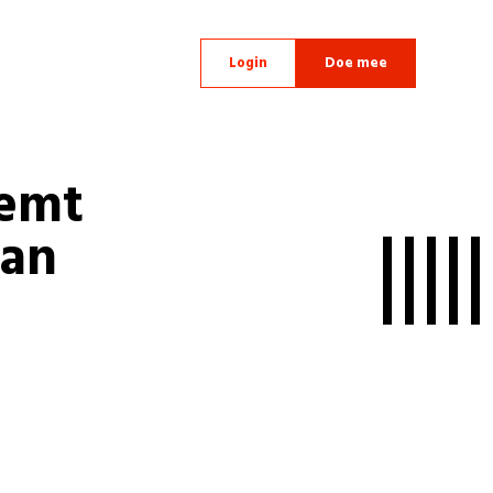
Login
Doe mee
eemt
Van