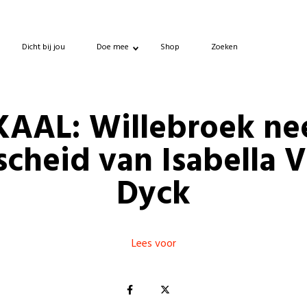
Dicht bij jou
Doe mee
Shop
Zoeken
AAL: Willebroek n
scheid van Isabella 
Dyck
Lees voor