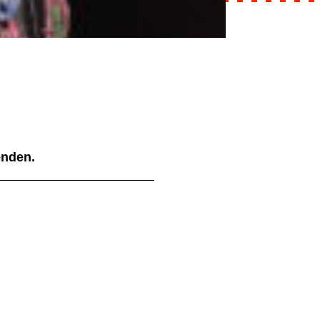
ienden.