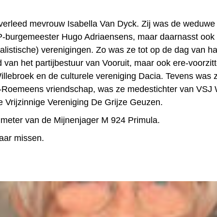
overleed mevrouw Isabella Van Dyck. Zij was de weduwe
-burgemeester Hugo Adriaensens, maar daarnasst ook
ialistische) verenigingen. Zo was ze tot op de dag van h
id van het partijbestuur van Vooruit, maar ook ere-voorzit
lebroek en de culturele vereniging Dacia. Tevens was zij
-Roemeens vriendschap, was ze medestichter van VSJ 
e Vrijzinnige Vereniging De Grijze Geuzen.
meter van de Mijnenjager M 924 Primula.
aar missen.