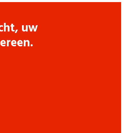
cht, uw
dereen.