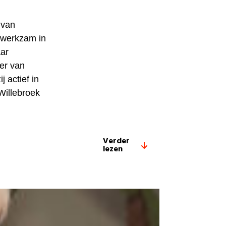
 van
 werkzam in
aar
ter van
 actief in
Willebroek
Verder
lezen