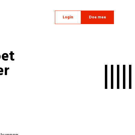
Login
Doe mee
et
er