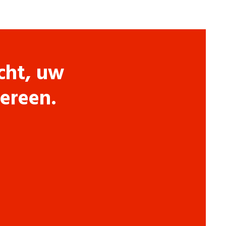
cht, uw
dereen.