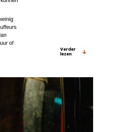
n kunnen
weinig
auffeurs
dan
duur of
Verder
lezen