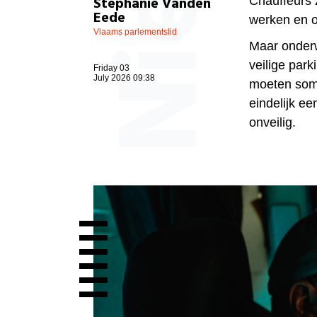
Stephanie Vanden
Chauffeurs 
Eede
werken en o
Vlaams parlementslid
Maar onderw
veilige park
Friday 03
July 2026 09:38
moeten soms
eindelijk ee
onveilig
.