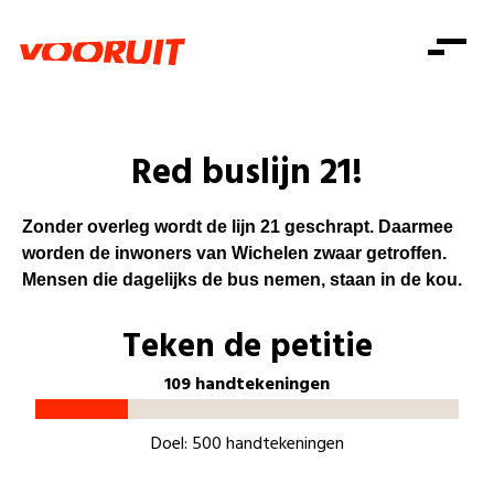
Laatste nieuws
Alle artikels
Beweging
Mission statement
Koopkracht
Dicht bij jou
Red buslijn 21!
Onze mensen
Doe mee
Zorg
Doe mee
Shop
Standpunten
Gelijke kansen
Zonder overleg wordt de lijn 21
geschrapt. Daarmee
Word lid
Zoeken
worden de inwoners van
Wichelen
zwaar getroffen.
Vacatures
Welzijn
Login
Mensen die dagelijks de bus nemen, staan in de kou.
Login
Mis niets
Consumentenbescherming
Teken de petitie
Pensioenen
Doe mee
109 handtekeningen
Kinderen en jongeren
Doel: 500 handtekeningen