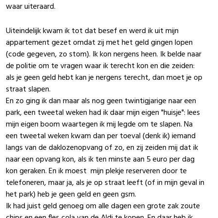
waar uiteraard.
Uiteindelijk kwam ik tot dat besef en werd ik uit mijn
appartement gezet omdat zij met het geld gingen lopen
(code gegeven, zo stom). Ik kon nergens heen. Ik belde naar
de politie om te vragen waar ik terecht kon en die zeiden:
als je geen geld hebt kan je nergens terecht, dan moet je op
straat slapen.
En zo ging ik dan maar als nog geen twintigjarige naar een
park, een tweetal weken had ik daar mijn eigen "huisje": lees
mijn eigen boom waartegen ik mij legde om te slapen. Na
een tweetal weken kwam dan per toeval (denk ik) iemand
langs van de daklozenopvang of zo, en zij zeiden mij dat ik
naar een opvang kon, als ik ten minste aan 5 euro per dag
kon geraken. En ik moest mijn plekje reserveren door te
telefoneren, maar ja, als je op straat leeft (of in mijn geval in
het park) heb je geen geld en geen gsm.
Ik had juist geld genoeg om alle dagen een grote zak zoute