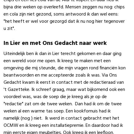
chips en een fles cola van de Aldi te kopen. En daar heb ik
bijna drie weken op overleefd. Mensen zeggen nu nog: chips
en cola zijn niet gezond, soms antwoord ik dan wel eens:
"het heeft er wel voor gezorgd dat ik nu nog hier tegenover
u zit".
In Lier en met Ons Gedacht naar werk
Uiteindelijk ben ik dan in Lier terecht gekomen en daar ging
een wereld voor me open. Ik kreeg te maken met een
omgeving die mij steunde, die mijn vragen rond financiën kon
beantwoorden en me accepteerde zoals ik was. Via Ons
Gedacht kwam ik eerst in contact met de redactieraad van
't Gazetteke. Ik schreef graag, maar wat bijkomend ook een
voordeel was, was de soep die je kreeg als je op de
"redactie" zat om de twee weken. Dan had ik om de twee
weken al een warme tas soep. Een kookfornuis had ik
namelijk (nog ) niet. Ik werd in contact gebracht met het
OCMW en ik kreeg een installatiepremie. En daardoor had ik
mijn eerste eigen meubeltjes. Ook kreeg ik een leefloon.