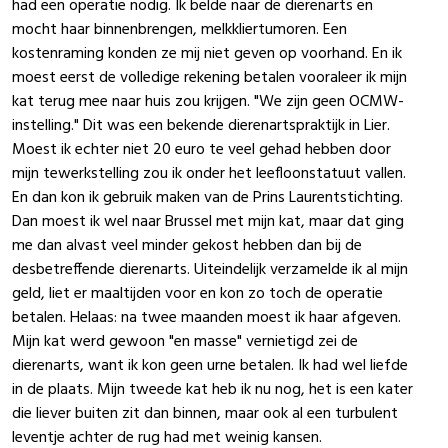
had een operatie nodig. Ik belde naar de dierenarts en
mocht haar binnenbrengen, melkkliertumoren. Een
kostenraming konden ze mij niet geven op voorhand. En ik
moest eerst de volledige rekening betalen vooraleer ik mijn
kat terug mee naar huis zou krijgen. "We zijn geen OCMW-
instelling." Dit was een bekende dierenartspraktijk in Lier.
Moest ik echter niet 20 euro te veel gehad hebben door
mijn tewerkstelling zou ik onder het leefloonstatuut vallen.
En dan kon ik gebruik maken van de Prins Laurentstichting.
Dan moest ik wel naar Brussel met mijn kat, maar dat ging
me dan alvast veel minder gekost hebben dan bij de
desbetreffende dierenarts. Uiteindelijk verzamelde ik al mijn
geld, liet er maaltijden voor en kon zo toch de operatie
betalen. Helaas: na twee maanden moest ik haar afgeven.
Mijn kat werd gewoon "en masse" vernietigd zei de
dierenarts, want ik kon geen urne betalen. Ik had wel liefde
in de plaats. Mijn tweede kat heb ik nu nog, het is een kater
die liever buiten zit dan binnen, maar ook al een turbulent
leventje achter de rug had met weinig kansen.