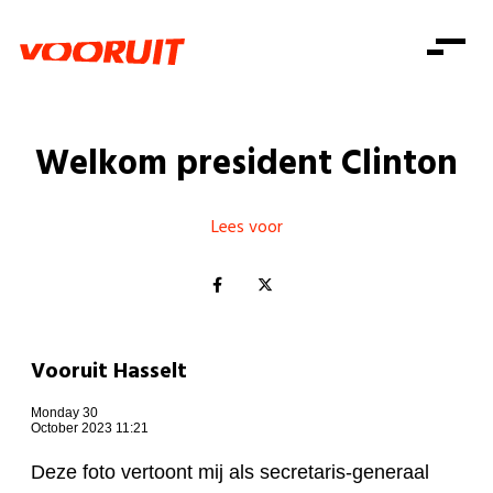
Laatste nieuws
Alle artikels
Beweging
Mission statement
Koopkracht
Dicht bij jou
Welkom president Clinton
Onze mensen
Doe mee
Zorg
Doe mee
Shop
Standpunten
Gelijke kansen
Lees voor
Word lid
Zoeken
Vacatures
Welzijn
Login
Login
Mis niets
Consumentenbescherming
Pensioenen
Doe mee
Vooruit Hasselt
Kinderen en jongeren
Monday 30
October 2023 11:21
Deze foto vertoont mij als secretaris-generaal