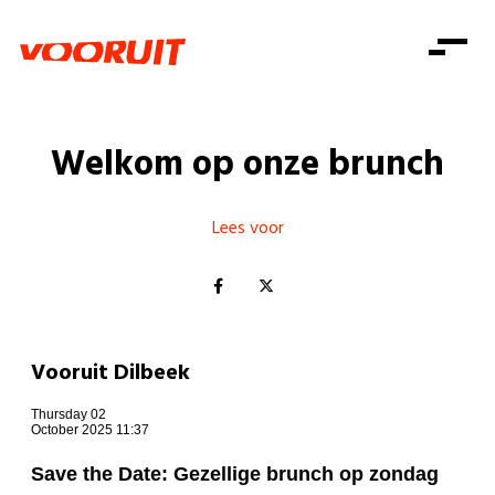
Laatste nieuws
Alle artikels
Beweging
Mission statement
Koopkracht
Dicht bij jou
Welkom op onze brunch
Onze mensen
Doe mee
Zorg
Doe mee
Shop
Standpunten
Gelijke kansen
Lees voor
Word lid
Zoeken
Vacatures
Welzijn
Login
Login
Mis niets
Consumentenbescherming
Pensioenen
Doe mee
Vooruit Dilbeek
Kinderen en jongeren
Thursday 02
October 2025 11:37
Save the Date: Gezellige brunch op zondag