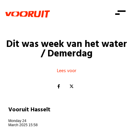
Laatste nieuws
Alle artikels
Beweging
Mission statement
Koopkracht
Dicht bij jou
Dit was week van het water
Onze mensen
Doe mee
Zorg
/ Demerdag
Doe mee
Shop
Standpunten
Gelijke kansen
Word lid
Zoeken
Vacatures
Welzijn
Lees voor
Login
Login
Mis niets
Consumentenbescherming
Pensioenen
Doe mee
Kinderen en jongeren
Vooruit Hasselt
Monday 24
March 2025 15:58