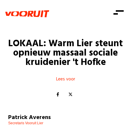
Laatste nieuws
Alle artikels
Beweging
Mission statement
Koopkracht
Dicht bij jou
LOKAAL: Warm Lier steunt
Onze mensen
Doe mee
Zorg
opnieuw massaal sociale
Doe mee
Shop
Standpunten
Gelijke kansen
kruidenier 't Hofke
Word lid
Zoeken
Vacatures
Welzijn
Login
Login
Mis niets
Lees voor
Consumentenbescherming
Pensioenen
Doe mee
Kinderen en jongeren
Patrick Averens
Secretaris Vooruit Lier