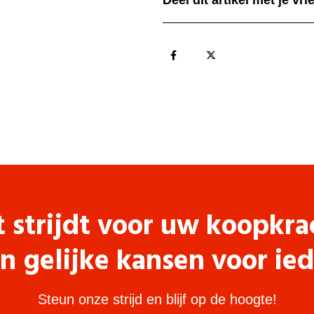
Deel dit artikel met je vr
t strijdt voor uw koopkra
n gelijke kansen voor ie
Steun onze strijd en blijf op de hoogte!