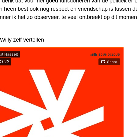
 denk dat voor het goed functioneren van de politiek er 
n heen best ook nog respect en vriendschap is tussen de 
nner ik het zo observeer, te veel ontbreekt op dit momen
Willy zelf vertellen