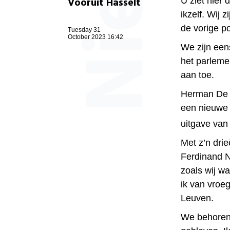
Vooruit Hasselt
U ziet hier
ikzelf. Wij 
de vorige po
Tuesday 31
October 2023 16:42
We zijn een
het parlemen
aan toe.
Herman De Cr
een nieuwe 
uitgave van 
Met z’n drie
Ferdinand N
zoals wij w
ik van vroe
Leuven.
We behoren w