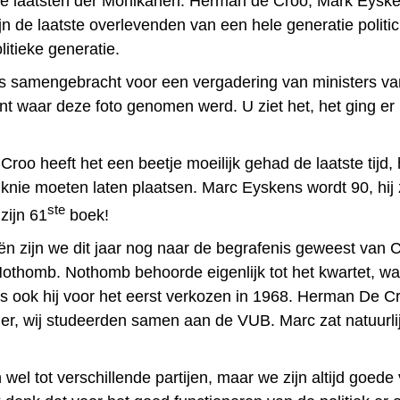
 de laatsten der Mohikanen: Herman de Croo, Mark Eysk
zijn de laatste overlevenden van een hele generatie politic
litieke generatie.
s samengebracht voor een vergadering van ministers van
t waar deze foto genomen werd. U ziet het, het ging er h
oo heeft het een beetje moeilijk gehad de laatste tijd, h
knie moeten laten plaatsen. Marc Eyskens wordt 90, hij 
ste
zijn 61
boek!
ën zijn we dit jaar nog naar de begrafenis geweest van 
othomb. Nothomb behoorde eigenlijk tot het kwartet, wa
as ook hij voor het eerst verkozen in 1968. Herman De 
ger, wij studeerden samen aan de VUB. Marc zat natuurlij
el tot verschillende partijen, maar we zijn altijd goede