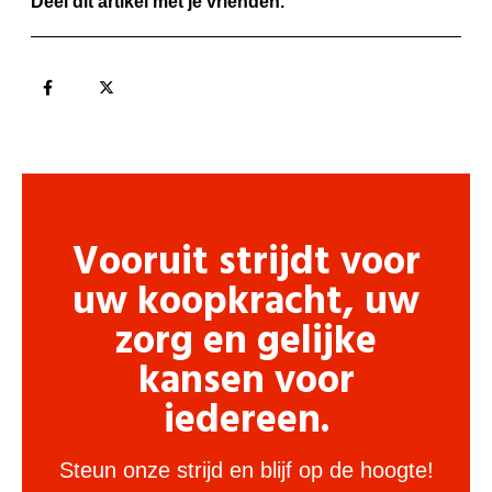
Deel dit artikel met je vrienden.
Vooruit strijdt voor
uw koopkracht, uw
zorg en gelijke
kansen voor
iedereen.
Steun onze strijd en blijf op de hoogte!