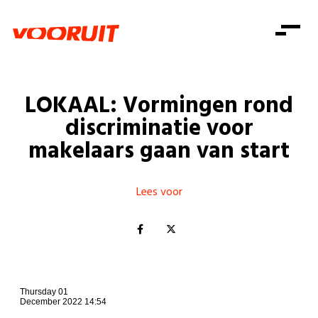
Laatste nieuws
Alle artikels
Beweging
Mission statement
Koopkracht
Dicht bij jou
LOKAAL: Vormingen rond
Onze mensen
Doe mee
Zorg
discriminatie voor
Doe mee
Shop
Standpunten
Gelijke kansen
makelaars gaan van start
Word lid
Zoeken
Vacatures
Welzijn
Login
Login
Mis niets
Lees voor
Consumentenbescherming
Pensioenen
Doe mee
Kinderen en jongeren
Thursday 01
December 2022 14:54