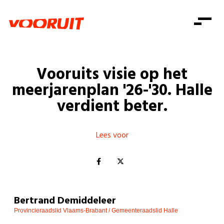
Laatste nieuws
Alle artikels
Beweging
Mission statement
Koopkracht
Dicht bij jou
Vooruits visie op het
Onze mensen
Doe mee
Zorg
meerjarenplan '26-'30. Halle
Doe mee
Shop
Standpunten
Gelijke kansen
verdient beter.
Word lid
Zoeken
Vacatures
Welzijn
Login
Login
Mis niets
Lees voor
Consumentenbescherming
Pensioenen
Doe mee
Kinderen en jongeren
Bertrand Demiddeleer
Provincieraadslid Vlaams-Brabant / Gemeenteraadslid Halle