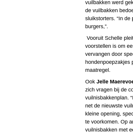
vuilbakken werd gekl
de vuilbakken bedoel
sluikstorters. “In de 
burgers,”.
Vooruit Schelle ple
voorstellen is om e
vervangen door spe
hondenpoepzakjes p
maatregel.
Ook
Jelle Maerevoe
zich vragen bij de c
vuilnisbakkenplan. “
net de nieuwste vu
kleine opening, spe
te voorkomen. Op a
vuilnisbakken met e