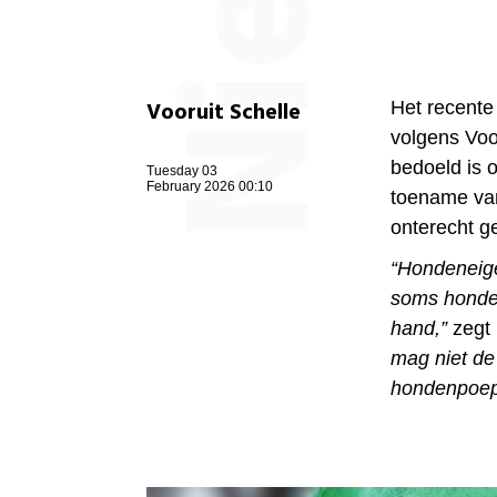
Vooruit Schelle
Het recente
volgens Voo
bedoeld is 
Tuesday 03
February 2026 00:10
toename van
onterecht ge
“Hondeneige
soms honder
hand,”
zegt
mag niet de 
hondenpoep o