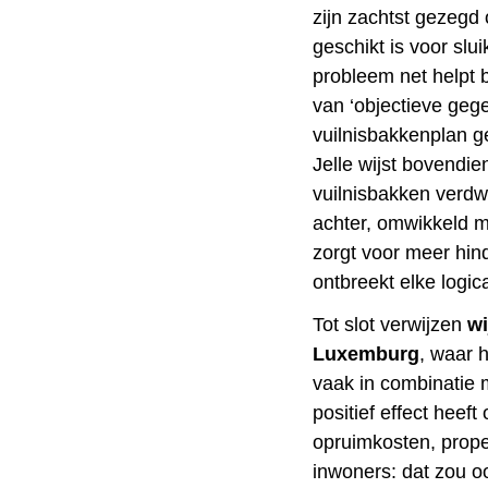
zijn zachtst gezegd 
geschikt is voor slui
probleem net helpt b
van ‘objectieve geg
vuilnisbakkenplan ge
Jelle wijst bovendi
vuilnisbakken verdw
achter, omwikkeld me
zorgt voor meer hind
ontbreekt elke logica
Tot slot verwijzen
wi
Luxemburg
, waar 
vaak in combinatie 
positief effect heeft
opruimkosten, proper
inwoners: dat zou oo