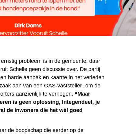
n ernstig probleem is in de gemeente, daar
uit Schelle geen discussie over. De partij
 een harde aanpak en kaartte in het verleden
aak aan van een GAS-vaststelle
r
, om de
orters aanzienlijk te verhogen.
“Maar
eren is geen oplossing, Integendeel, je
ral de inwoners die het wél goed
aar de boodschap die eerder op de