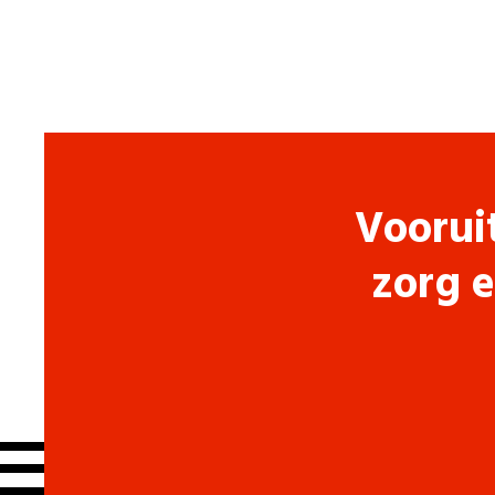
Voorui
zorg e