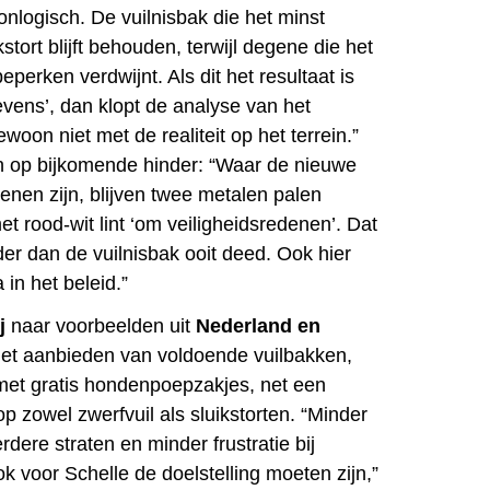
onlogisch. De vuilnisbak die het minst
kstort blijft behouden, terwijl degene die het
eperken verdwijnt. Als dit het resultaat is
evens’, dan klopt de analyse van het
woon niet met de realiteit op het terrein.”
en op bijkomende hinder: “Waar de nieuwe
enen zijn, blijven twee metalen palen
t rood-wit lint ‘om veiligheidsredenen’. Dat
er dan de vuilnisbak ooit deed. Ook hier
 in het beleid.”
j
naar voorbeelden uit
Nederland en
het aanbieden van voldoende vuilbakken,
met gratis hondenpoepzakjes, net een
 op zowel zwerfvuil als sluikstorten. “Minder
dere straten en minder frustratie bij
k voor Schelle de doelstelling moeten zijn,”