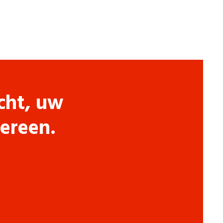
cht, uw
dereen.