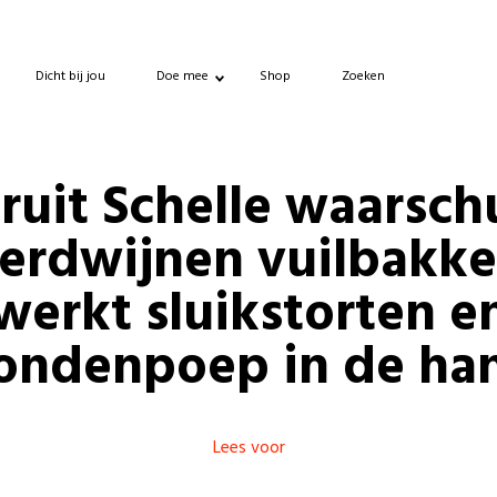
Dicht bij jou
Doe mee
Shop
Zoeken
ruit Schelle waarsch
erdwijnen vuilbakk
werkt sluikstorten e
ondenpoep in de ha
Lees voor