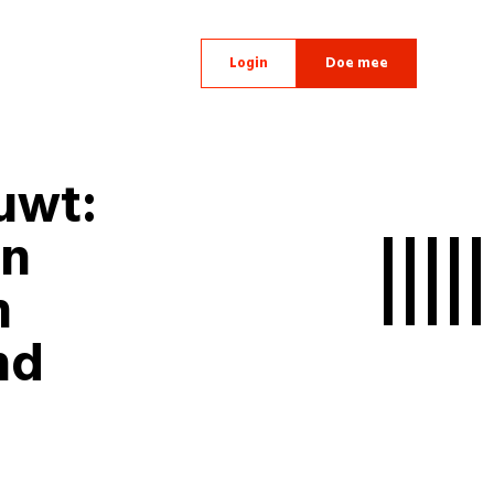
Login
Doe mee
uwt:
en
n
nd