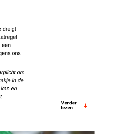
 dreigt
atregel
t een
gens ons
rplicht om
akje in de
 kan en
t
Verder
lezen