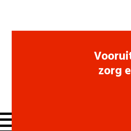
Voorui
zorg e