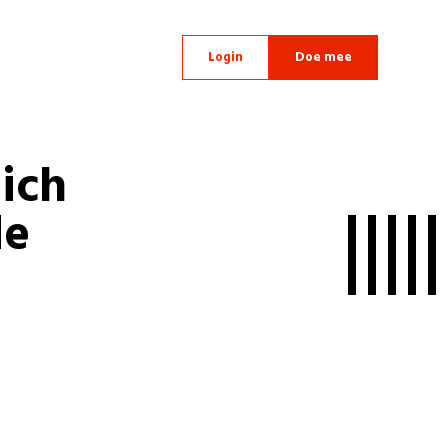
Login
Doe mee
zich
de