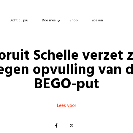
Dicht bij jou
Doe mee
Shop
Zoeken
ruit Schelle verzet 
egen opvulling van 
BEGO-put
Lees voor