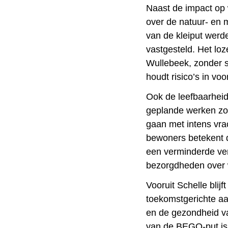
Naast de impact op w
over de natuur- en m
van de kleiput werd
vastgesteld. Het loz
Wullebeek, zonder s
houdt risico’s in vo
Ook de leefbaarhei
geplande werken zo
gaan met intens vra
bewoners betekent d
een verminderde ve
bezorgdheden over 
Vooruit Schelle blij
toekomstgerichte aa
en de gezondheid va
van de BEGO-put is