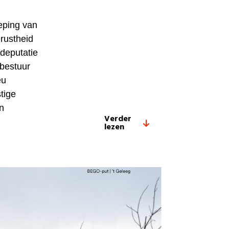
eping van
erustheid
deputatie
bestuur
eu
stige
n
Verder
lezen