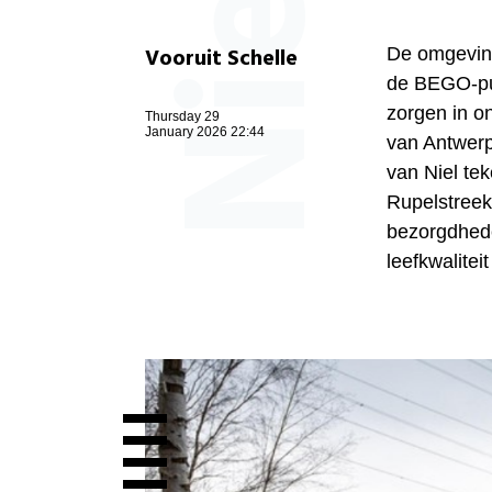
Vooruit Schelle
De omgeving
de BEGO-put,
zorgen in o
Thursday 29
January 2026 22:44
van Antwerp
van Niel te
Rupelstree
bezorgdhede
leefkwaliteit