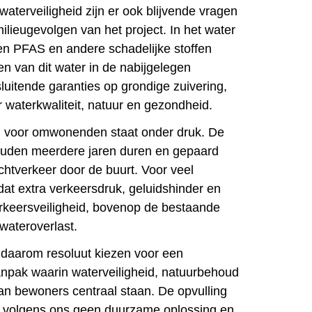
aterveiligheid zijn er ook blijvende vragen
ilieugevolgen van het project. In het water
en PFAS en andere schadelijke stoffen
en van dit water in de nabijgelegen
luitende garanties op grondige zuivering,
or waterkwaliteit, natuur en gezondheid.
d voor omwonenden staat onder druk. De
uden meerdere jaren duren en gepaard
chtverkeer door de buurt. Voor veel
at extra verkeersdruk, geluidshinder en
rkeersveiligheid, bovenop de bestaande
wateroverlast.
ft daarom resoluut kiezen voor een
npak waarin waterveiligheid, natuurbehoud
n bewoners centraal staan. De opvulling
 volgens ons geen duurzame oplossing en