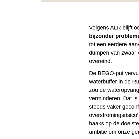
Volgens ALR blijft 
bijzonder problem
tot een eerdere aanv
dumpen van zwaar v
overeind.
De BEGO-put vervult
waterbuffer in de R
zou de wateropvangc
verminderen. Dat is 
steeds vaker geconf
overstromingsrisico
haaks op de doelste
ambitie om onze gem