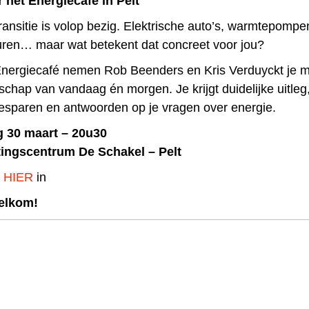
het Energiecafé in Pelt
ansitie is volop bezig. Elektrische auto’s, warmtepompen
uren… maar wat betekent dat concreet voor jou?
 Energiecafé nemen
Rob Beenders
en
Kris Verduyckt
je m
chap van vandaag én morgen. Je krijgt duidelijke uitleg
besparen en antwoorden op je vragen over energie.
 30 maart – 20u30
ingscentrum De Schakel – Pelt
HIER
in
elkom!