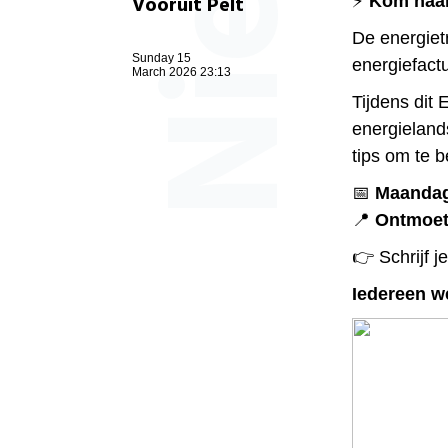
Vooruit Pelt
⚡
Kom naar 
De energietr
Sunday 15
energiefact
March 2026 23:13
Tijdens dit
energielands
tips om te 
📅
Maandag
📍
Ontmoet
👉 Schrijf je
Iedereen w