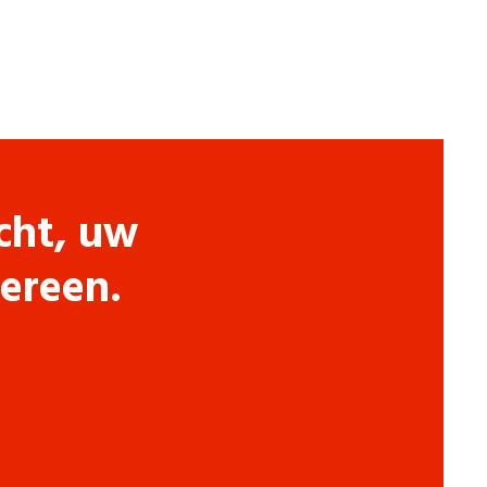
cht, uw
dereen.