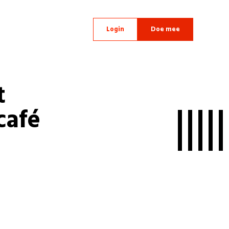
Login
Doe mee
t
café