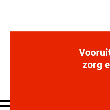
Voorui
zorg e