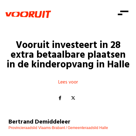
Laatste nieuws
Alle artikels
Beweging
Mission statement
Koopkracht
Dicht bij jou
Vooruit investeert in 28
Onze mensen
Doe mee
Zorg
extra betaalbare plaatsen
Doe mee
Shop
Standpunten
Gelijke kansen
in de kinderopvang in Halle
Word lid
Zoeken
Vacatures
Welzijn
Login
Login
Mis niets
Lees voor
Consumentenbescherming
Pensioenen
Doe mee
Kinderen en jongeren
Bertrand Demiddeleer
Provincieraadslid Vlaams-Brabant / Gemeenteraadslid Halle