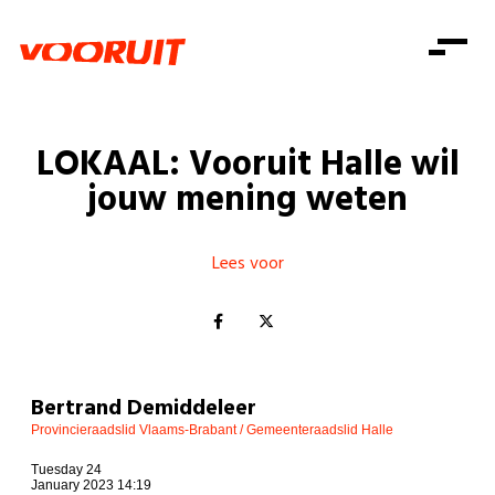
Laatste nieuws
Alle artikels
Beweging
Mission statement
Koopkracht
Dicht bij jou
LOKAAL: Vooruit Halle wil
Onze mensen
Doe mee
Zorg
jouw mening weten
Doe mee
Shop
Standpunten
Gelijke kansen
Word lid
Zoeken
Vacatures
Welzijn
Lees voor
Login
Login
Mis niets
Consumentenbescherming
Pensioenen
Doe mee
Kinderen en jongeren
Bertrand Demiddeleer
Provincieraadslid Vlaams-Brabant / Gemeenteraadslid Halle
Tuesday 24
January 2023 14:19