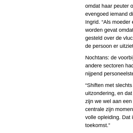
omdat haar peuter of
evengoed iemand die
Ingrid. “Als moeder 
worden gevat omdat j
gesteld over de vluc
de persoon er uitzie
Nochtans: de voorbij
andere sectoren had
nijpend personeelste
“Shiften met slechts
uitzondering, en da
zijn we wel aan ee
centrale zijn momente
volle opleiding. Dat
toekomst.”