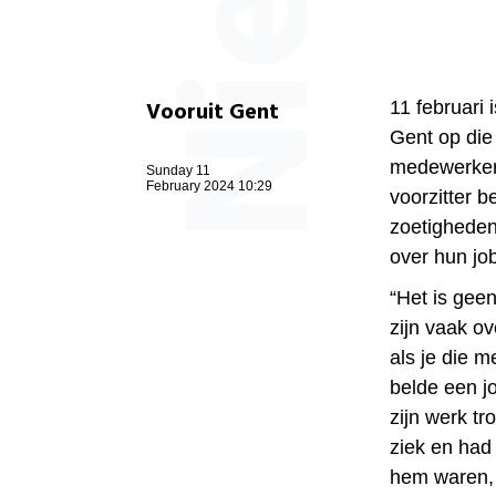
Vooruit Gent
11 februari
Gent op die
medewerker
Sunday 11
February 2024 10:29
voorzitter 
zoetighede
over hun job 
“Het is geen
zijn vaak ov
als je die m
belde een j
zijn werk tr
ziek en had
hem waren, h