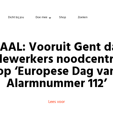
Dicht bij jou
Doe mee
Shop
Zoeken
AAL: Vooruit Gent d
ewerkers noodcentr
op ‘Europese Dag va
Alarmnummer 112’
Lees voor