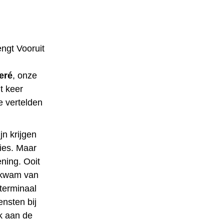
ngt Vooruit
eré
, onze
t keer
ie vertelden
jn krijgen
ties. Maar
ening. Ooit
s kwam van
 terminaal
nsten bij
jk aan de