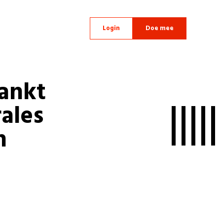
Login
Doe mee
ankt
ales
n