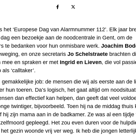
 is het ‘Europese Dag van Alarmnummer 112’. Elk jaar bre
 dag een bezoekje aan de noodcentrale in Gent, om de
s te bedanken voor hun onmisbare werk.
Joachim Bod
beweging, en onze secretaris
Jo Schelstraete
brachten di
n mee en spraken er met
Ingrid en Lieven
, die vol pass
als ‘calltaker’.
 gemakkelijke job: de mensen die wij als eerste aan de li
er hun toeren. Da’s logisch, het gaat altijd om noodsitua
ensen dan effectief kan helpen, dan geeft dat veel voldo
onge twintiger, bijvoorbeeld. Toen hij na de middag thui
of hij zijn mama aan in de badkamer. Ze was al een tijdje
 zelfmoord gepleegd. Het zou even duren voor de hulpdie
et gezin woonde vrij ver weg. Ik heb die jongen letterli