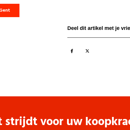
 Gent
Deel dit artikel met je vr
t strijdt voor uw koopkra