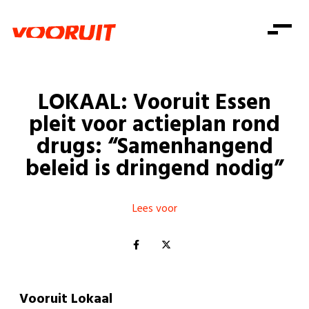
Laatste nieuws
Alle artikels
Beweging
Mission statement
Koopkracht
Dicht bij jou
LOKAAL: Vooruit Essen
Onze mensen
Doe mee
Zorg
pleit voor actieplan rond
Doe mee
Shop
Standpunten
Gelijke kansen
drugs: “Samenhangend
Word lid
Zoeken
beleid is dringend nodig”
Vacatures
Welzijn
Login
Login
Mis niets
Consumentenbescherming
Lees voor
Pensioenen
Doe mee
Kinderen en jongeren
Vooruit Lokaal