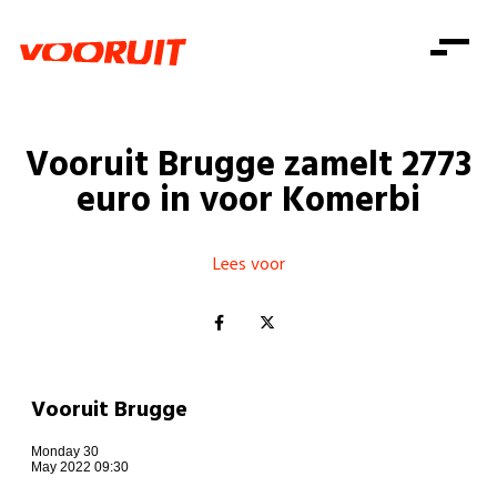
Laatste nieuws
Alle artikels
Beweging
Mission statement
Koopkracht
Dicht bij jou
Vooruit Brugge zamelt 2773
Onze mensen
Doe mee
Zorg
euro in voor Komerbi
Doe mee
Shop
Standpunten
Gelijke kansen
Word lid
Zoeken
Vacatures
Welzijn
Lees voor
Login
Login
Mis niets
Consumentenbescherming
Pensioenen
Doe mee
Kinderen en jongeren
Vooruit Brugge
Monday 30
May 2022 09:30