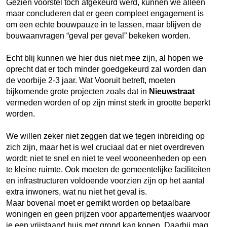
Gezien voorstel toch afgekeurd werd, kunnen we alleen
maar concluderen dat er geen compleet engagement is
om een echte bouwpauze in te lassen, maar blijven de
bouwaanvragen “geval per geval” bekeken worden.
Echt blij kunnen we hier dus niet mee zijn, al hopen we
oprecht dat er toch minder goedgekeurd zal worden dan
de voorbije 2-3 jaar. Wat Vooruit betreft, moeten
bijkomende grote projecten zoals dat in
Nieuwstraat
vermeden worden of op zijn minst sterk in grootte beperkt
worden.
We willen zeker niet zeggen dat we tegen inbreiding op
zich zijn, maar het is wel cruciaal dat er niet overdreven
wordt: niet te snel en niet te veel wooneenheden op een
te kleine ruimte. Ook moeten de gemeentelijke faciliteiten
en infrastructuren voldoende voorzien zijn op het aantal
extra inwoners, wat nu niet het geval is.
Maar bovenal moet er gemikt worden op betaalbare
woningen en geen prijzen voor appartementjes waarvoor
je een vrijstaand huis met grond kan kopen. Daarbij mag