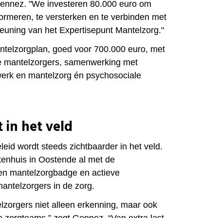
Gennez. "We investeren
80.000 euro om
formeren, te versterken en te verbinden met
teuning van het Expertisepunt Mantelzorg."
Mantelzorgplan, goed voor 700.000 euro, met
ge mantelzorgers, samenwerking met
werk en mantelzorg én psychosociale
 in het veld
leid wordt steeds zichtbaarder in het veld.
kenhuis in Oostende al met de
een mantelzorgbadge en actieve
antelzorgers in de zorg.
zorgers niet alleen erkenning, maar ook
e zorgteams,” zegt Gennez. “Van extra last