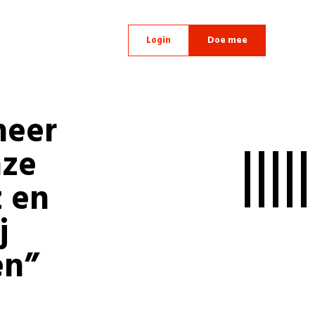
Login
Doe mee
meer
nze
 en
j
en”