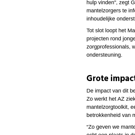
hulp vinden", zegt 
mantelzorgers te in
inhoudelijke onders
Tot slot loopt het 
projecten rond jon
zorgprofessionals, 
ondersteuning.
Grote impact
De impact van dit be
Zo werkt het AZ zie
mantelzorgtoolkit, 
betrokkenheid van m
“Zo geven we mantel
echt een plaats in d