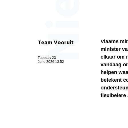
Team Vooruit
Vlaams min
minister v
elkaar om 
Tuesday 23
June 2026 13:52
vandaag on
helpen waa
betekent c
ondersteun
flexibeler