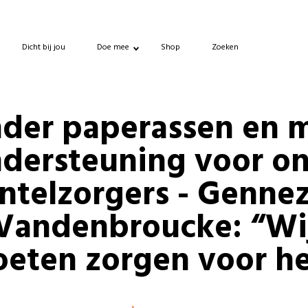
Dicht bij jou
Doe mee
Shop
Zoeken
der paperassen en 
dersteuning voor o
ntelzorgers - Gennez
Vandenbroucke: “Wi
eten zorgen voor h