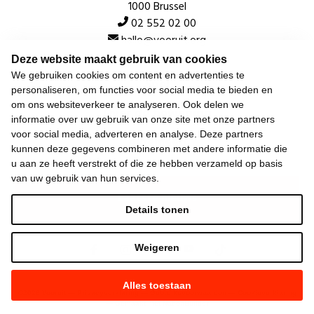
1000 Brussel
02 552 02 00
hallo@vooruit.org
Deze website maakt gebruik van cookies
We gebruiken cookies om content en advertenties te
Snel
personaliseren, om functies voor social media te bieden en
om ons websiteverkeer te analyseren. Ook delen we
Over de beweging
informatie over uw gebruik van onze site met onze partners
voor social media, adverteren en analyse. Deze partners
Algemeen
kunnen deze gegevens combineren met andere informatie die
u aan ze heeft verstrekt of die ze hebben verzameld op basis
van uw gebruik van hun services.
Laatste nieuws
Details tonen
Weigeren
Alles toestaan
©
2026
Vooruit —
Privacyverklaring
—
Gebruiksvoorwaarden
—
Cookieverklaring
—
Gemaakt met NationBuilder