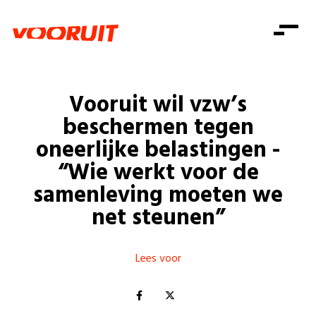
Laatste nieuws
Alle artikels
Beweging
Mission statement
Koopkracht
Dicht bij jou
Vooruit wil vzw’s
Onze mensen
Doe mee
Zorg
beschermen tegen
Doe mee
Shop
Standpunten
Gelijke kansen
oneerlijke belastingen -
Word lid
Zoeken
“Wie werkt voor de
Vacatures
Welzijn
Login
Login
samenleving moeten we
Mis niets
Consumentenbescherming
net steunen”
Pensioenen
Doe mee
Kinderen en jongeren
Lees voor