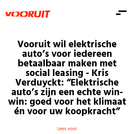
Laatste nieuws
Alle artikels
Beweging
Mission statement
Koopkracht
Dicht bij jou
Vooruit wil elektrische
Onze mensen
Doe mee
Zorg
auto’s voor iedereen
Doe mee
Shop
Standpunten
Gelijke kansen
betaalbaar maken met
Word lid
Zoeken
social leasing - Kris
Vacatures
Welzijn
Login
Login
Verduyckt: “Elektrische
Mis niets
Consumentenbescherming
auto’s zijn een echte win-
Pensioenen
win: goed voor het klimaat
Doe mee
én voor uw koopkracht”
Kinderen en jongeren
Lees voor