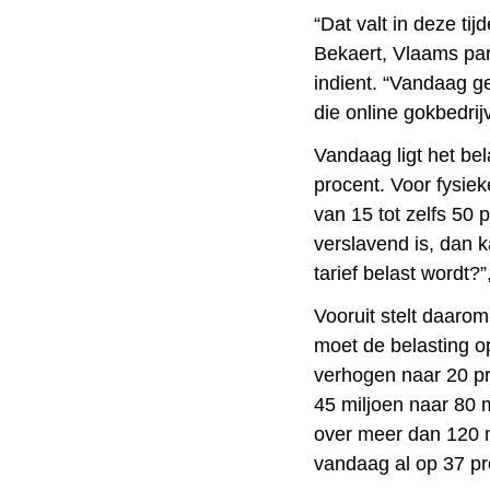
“Dat valt in deze ti
Bekaert, Vlaams parl
indient. “Vandaag g
die online gokbedrij
Vandaag ligt het bel
procent. Voor fysie
van 15 tot zelfs 50 
verslavend is, dan k
tarief belast wordt?”
Vooruit stelt daaro
moet de belasting o
verhogen naar 20 pr
45 miljoen naar 80 m
over meer dan 120 mi
vandaag al op 37 pr