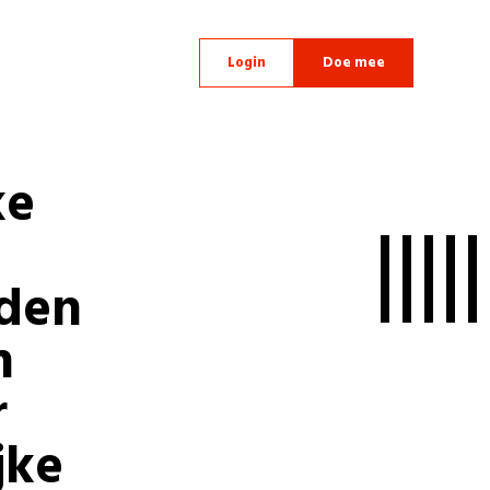
Login
Doe mee
ke
rden
n
r
jke