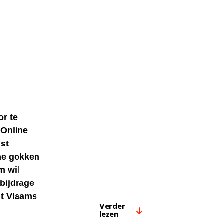
or te
 Online
nst
ine gokken
m wil
bijdrage
gt Vlaams
Verder
lezen