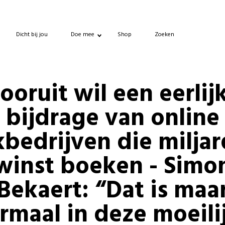
Dicht bij jou
Doe mee
Shop
Zoeken
ooruit wil een eerlij
bijdrage van online
bedrijven die milja
winst boeken - Simo
Bekaert: “Dat is maa
rmaal in deze moeili