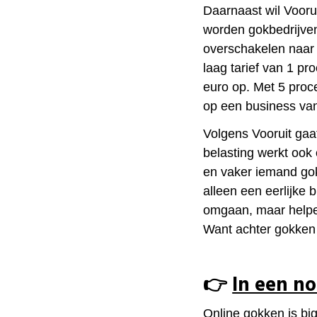
Daarnaast wil Vooru
worden gokbedrijven 
overschakelen naar 
laag tarief van 1 pro
euro op. Met 5 proce
op een business van
Volgens Vooruit gaat
belasting werkt ook
en vaker iemand gok
alleen een eerlijke 
omgaan, maar helpe
Want achter gokken 
👉
In een n
Online gokken is big