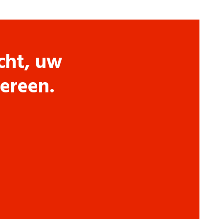
cht, uw
dereen.