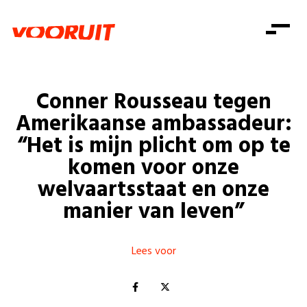
Laatste nieuws
Alle artikels
Beweging
Mission statement
Koopkracht
Dicht bij jou
Conner Rousseau tegen
Onze mensen
Doe mee
Zorg
Amerikaanse ambassadeur:
Doe mee
Shop
Standpunten
Gelijke kansen
“Het is mijn plicht om op te
Word lid
Zoeken
komen voor onze
Vacatures
Welzijn
Login
Login
welvaartsstaat en onze
Mis niets
Consumentenbescherming
manier van leven”
Pensioenen
Doe mee
Kinderen en jongeren
Lees voor