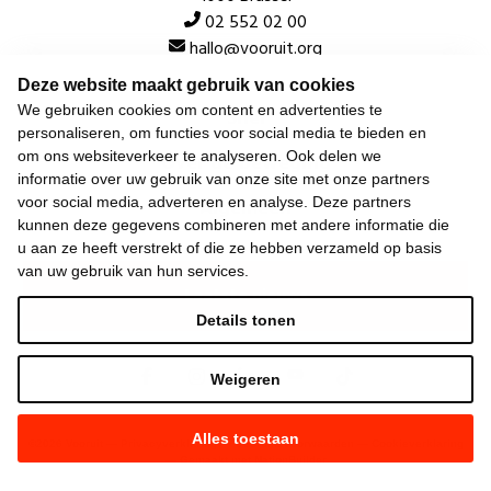
02 552 02 00
hallo@vooruit.org
Deze website maakt gebruik van cookies
We gebruiken cookies om content en advertenties te
Snel
personaliseren, om functies voor social media te bieden en
om ons websiteverkeer te analyseren. Ook delen we
Over de beweging
informatie over uw gebruik van onze site met onze partners
Algemeen
voor social media, adverteren en analyse. Deze partners
kunnen deze gegevens combineren met andere informatie die
u aan ze heeft verstrekt of die ze hebben verzameld op basis
van uw gebruik van hun services.
Laatste nieuws
Details tonen
Weigeren
Alles toestaan
©
2026
Vooruit —
Privacyverklaring
—
Gebruiksvoorwaarden
—
Cookieverklaring
—
Gemaakt met NationBuilder