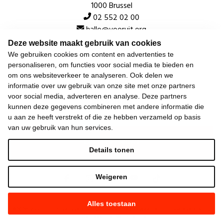
1000 Brussel
02 552 02 00
hallo@vooruit.org
Deze website maakt gebruik van cookies
We gebruiken cookies om content en advertenties te
Snel
personaliseren, om functies voor social media te bieden en
om ons websiteverkeer te analyseren. Ook delen we
Over de beweging
informatie over uw gebruik van onze site met onze partners
voor social media, adverteren en analyse. Deze partners
Algemeen
kunnen deze gegevens combineren met andere informatie die
u aan ze heeft verstrekt of die ze hebben verzameld op basis
van uw gebruik van hun services.
Laatste nieuws
Details tonen
Weigeren
Alles toestaan
©
2026
Vooruit —
Privacyverklaring
—
Gebruiksvoorwaarden
—
Cookieverklaring
—
Gemaakt met NationBuilder