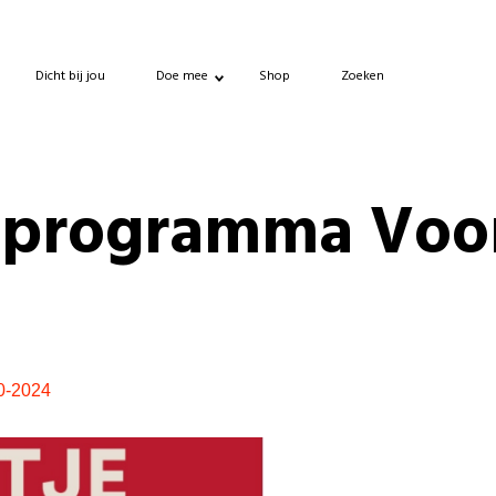
Dicht bij jou
Doe mee
Shop
Zoeken
sprogramma Voo
0-2024