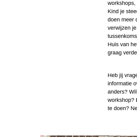
workshops, 
Kind je stee
doen meer d
verwijzen je
tussenkomst
Huis van he
graag verde
Heb jij vrag
informatie o
anders? Wil 
workshop? B
te doen? Ne