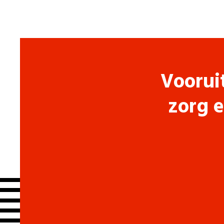
Voorui
zorg e