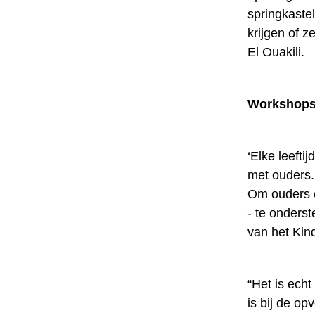
springkaste
krijgen of z
El Ouakili.
Workshops,
‘Elke leefti
met ouders.
Om ouders e
- te onders
van het Kin
“Het is ech
is bij de o