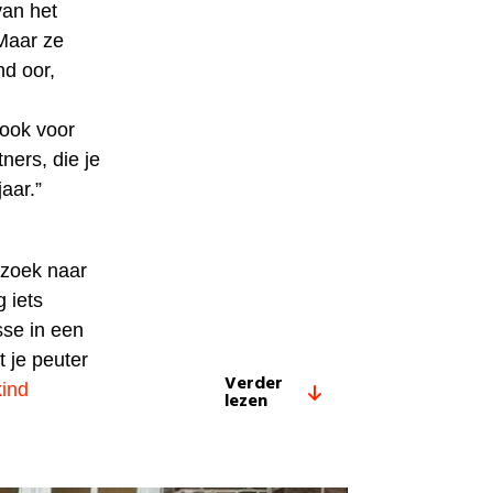
van het
“Maar ze
nd oor,
 ook voor
ners, die je
aar.”
 zoek naar
g iets
sse in een
 je peuter
Verder
ind
lezen