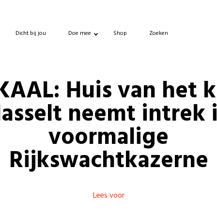
Dicht bij jou
Doe mee
Shop
Zoeken
KAAL: Huis van het k
asselt neemt intrek 
voormalige
Rijkswachtkazerne
Lees voor