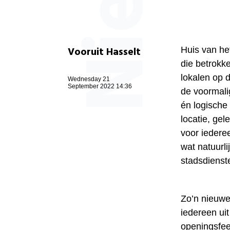
Vooruit Hasselt
Huis van he
die betrokke
lokalen op 
Wednesday 21
September 2022 14:36
de voormali
én logische
locatie, gel
voor iedere
wat natuurl
stadsdienste
Zo’n nieuwe
iedereen ui
openingsfee