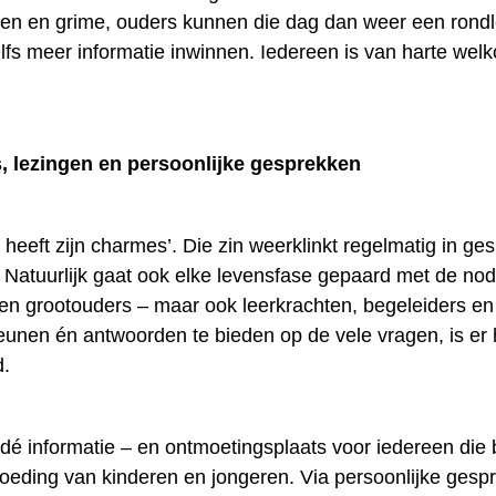
len en grime, ouders kunnen die dag dan weer een rondl
elfs meer informatie inwinnen. Iedereen is van harte wel
 lezingen en persoonlijke gesprekken
jd heeft zijn charmes’. Die zin weerklinkt regelmatig in g
 Natuurlijk gaat ook elke levensfase gepaard met de nod
n grootouders – maar ook leerkrachten, begeleiders e
teunen én antwoorden te bieden op de vele vragen, is er 
d.
t dé informatie – en ontmoetingsplaats voor iedereen die
pvoeding van kinderen en jongeren. Via persoonlijke gesp