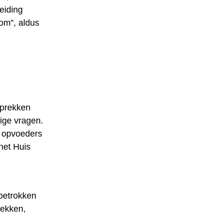
eiding
kom”, aldus
esprekken
ige vragen.
n opvoeders
het Huis
 betrokken
rekken,