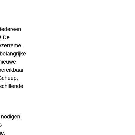
 iedereen
! De
Kezerreme,
belangrijke
 nieuwe
 bereikbaar
 Scheep,
schillende
j nodigen
s
ie,