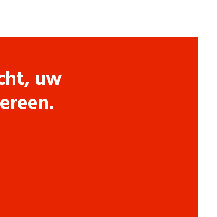
cht, uw
dereen.