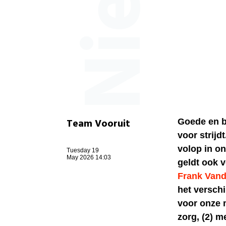
Team Vooruit
Goede en be
voor strijd
volop in o
Tuesday 19
May 2026 14:03
geldt ook v
Frank Van
het versch
voor onze m
zorg, (2) m