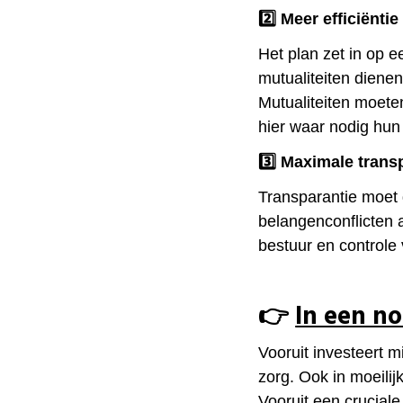
2️⃣​ Meer efficiënt
Het plan zet in op e
mutualiteiten dienen
Mutualiteiten moeten
hier waar nodig hun
3️⃣​ Maximale tran
Transparantie moet
belangenconflicten
bestuur en controle 
👉​
In een n
Vooruit investeert m
zorg. Ook in moeilijk
Vooruit een cruciale