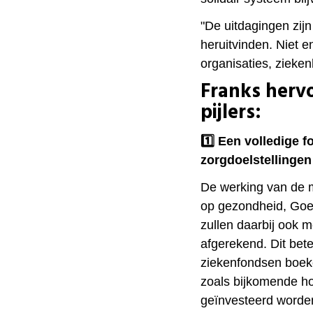
"De uitdagingen zijn
heruitvinden. Niet e
organisaties, ziekenh
Franks herv
pijlers:
1️⃣​ Een volledige
zorgdoelstellingen
De werking van de mu
op gezondheid, Goed
zullen daarbij ook 
afgerekend. Dit bet
ziekenfondsen boeke
zoals bijkomende hos
geïnvesteerd worden