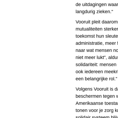
de uitdagingen waar
langdurig zieken."
Vooruit pleit daarom
mutualiteiten sterke
toekomst hun sleute
administratie, meer
naar wat mensen nog
niet meer lukt”, ald
solidariteit: mense
ook iedereen meekri
een belangrijke rol.”
Volgens Vooruit is 
beschermen tegen w
Amerikaanse toestan
tonen voor je zorg 
solidair systeem bli