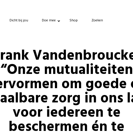
Dicht bij jou
Doe mee
Shop
Zoeken
Frank Vandenbroucke
“Onze mutualiteiten
ervormen om goede 
aalbare zorg in ons 
voor iedereen te
beschermen én te