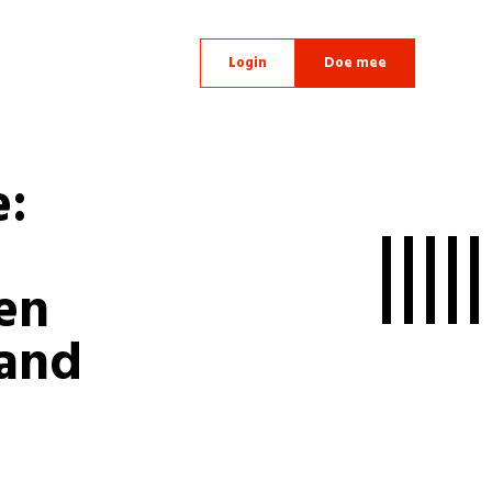
Login
Doe mee
:
en
land