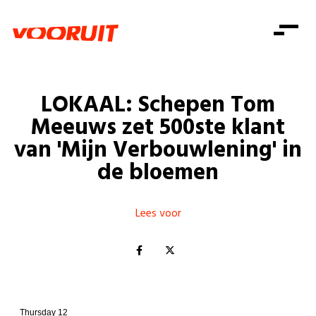
Laatste nieuws
Alle artikels
Beweging
Mission statement
Koopkracht
Dicht bij jou
LOKAAL: Schepen Tom
Onze mensen
Doe mee
Zorg
Meeuws zet 500ste klant
Doe mee
Shop
Standpunten
Gelijke kansen
van 'Mijn Verbouwlening' in
Word lid
Zoeken
de bloemen
Vacatures
Welzijn
Login
Login
Mis niets
Consumentenbescherming
Lees voor
Pensioenen
Doe mee
Kinderen en jongeren
Thursday 12