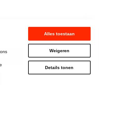
Alles toestaan
Weigeren
 ons
erpen
e
Details tonen
Strijd mee