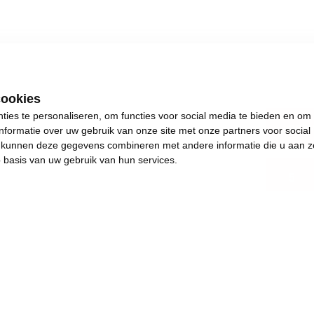
cookies
ies te personaliseren, om functies voor social media te bieden en om
antw
nformatie over uw gebruik van onze site met onze partners voor social
s kunnen deze gegevens combineren met andere informatie die u aan z
p basis van uw gebruik van hun services.
5
.
s plezants te doen.
and en achteruitgang.
e de dingen weer in beweging brengen. Het jaar