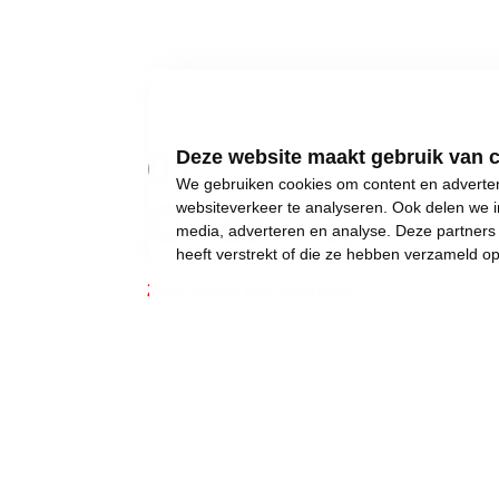
01
Deze website maakt gebruik van 
We gebruiken cookies om content en advertent
Over mij
websiteverkeer te analyseren. Ook delen we i
media, adverteren en analyse. Deze partner
heeft verstrekt of die ze hebben verzameld o
2024 wordt een keerpunt.
Gewone dingen lijken onmogelijk geworden:
een eigen huis kopen,
een betaalbare crèche,
een leerkracht voor uw kinderen, of gewoon..
een job met een deftig loon, om af en toe iet
Wij weigeren ons neer te leggen bij stilst
Daarom moet 2024 het jaar worden waarin w