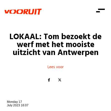
Laatste nieuws
Alle artikels
Beweging
Mission statement
Koopkracht
Dicht bij jou
LOKAAL: Tom bezoekt de
Onze mensen
Doe mee
Zorg
werf met het mooiste
Doe mee
Shop
Standpunten
Gelijke kansen
uitzicht van Antwerpen
Word lid
Zoeken
Vacatures
Welzijn
Login
Login
Mis niets
Lees voor
Consumentenbescherming
Pensioenen
Doe mee
Kinderen en jongeren
Monday 17
July 2023 16:07