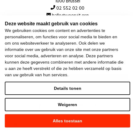
1000 Brussel
02 552 02 00
hallo@vooruit.org
Deze website maakt gebruik van cookies
We gebruiken cookies om content en advertenties te
Snel
personaliseren, om functies voor social media te bieden en
om ons websiteverkeer te analyseren. Ook delen we
Over de beweging
informatie over uw gebruik van onze site met onze partners
voor social media, adverteren en analyse. Deze partners
Algemeen
kunnen deze gegevens combineren met andere informatie die
u aan ze heeft verstrekt of die ze hebben verzameld op basis
van uw gebruik van hun services.
Laatste nieuws
Details tonen
Weigeren
Alles toestaan
©
2026
Vooruit —
Privacyverklaring
—
Gebruiksvoorwaarden
—
Cookieverklaring
—
Gemaakt met NationBuilder