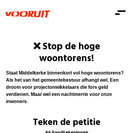
Laatste nieuws
Alle artikels
Beweging
Mission statement
Koopkracht
Dicht bij jou
❌ Stop de hoge
Onze mensen
Doe mee
Zorg
woontorens!
Doe mee
Shop
Standpunten
Gelijke kansen
Word lid
Zoeken
Vacatures
Welzijn
Staat Middelkerke binnenkort vol hoge woontorens?
Login
Login
Mis niets
Als het van het gemeentebestuur afhangt wel. Een
Consumentenbescherming
droom voor projectonwikkelaars die fors geld
Pensioenen
verdienen. Maar wel een nachtmerrie voor onze
Doe mee
inwoners.
Kinderen en jongeren
Teken de petitie
46 handtekeningen