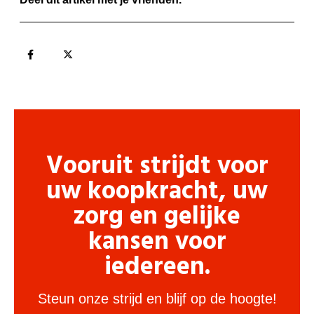
Vooruit strijdt voor
uw koopkracht, uw
zorg en gelijke
kansen voor
iedereen.
Steun onze strijd en blijf op de hoogte!