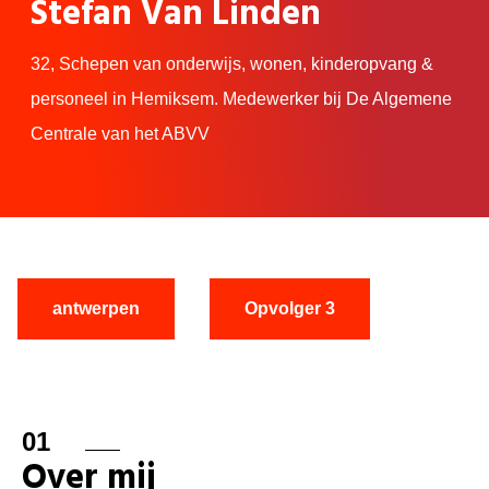
Stefan Van Linden
32,
Schepen van onderwijs, wonen, kinderopvang &
personeel in Hemiksem. Medewerker bij De Algemene
Centrale van het ABVV
antwerpen
Opvolger 3
01
Over mij