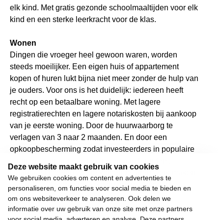
elk kind. Met gratis gezonde schoolmaaltijden voor elk
kind en een sterke leerkracht voor de klas.
Wonen
Dingen die vroeger heel gewoon waren, worden
steeds moeilijker. Een eigen huis of appartement
kopen of huren lukt bijna niet meer zonder de hulp van
je ouders. Voor ons is het duidelijk: iedereen heeft
recht op een betaalbare woning. Met lagere
registratierechten en lagere notariskosten bij aankoop
van je eerste woning. Door de huurwaarborg te
verlagen van 3 naar 2 maanden. En door een
opkoopbescherming zodat investeerders in populaire
buurten voorrang moeten geven aan huurders.
Deze website maakt gebruik van cookies
Daarnaast moeten we de komende jaren werk maken
We gebruiken cookies om content en advertenties te
van 115.000 extra sociale woningen. Voor een
personaliseren, om functies voor social media te bieden en
betaalbare woning voor iedereen.
om ons websiteverkeer te analyseren. Ook delen we
informatie over uw gebruik van onze site met onze partners
voor social media, adverteren en analyse. Deze partners
Wij weigeren ons neer te leggen bij stilstand en