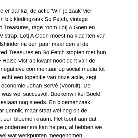
e er dankzij de actie 'Win je zaak' vier
 bij: kledingzaak So Fetch, vintage
ted Treasures, rage room Lotj A Goen en
Vistrap. Lotj A Goen moest na klachten van
dshinder na een paar maanden al de
ifted Treasures en So Fetch stopten met hun
e Halse Vistrap kwam nooit echt van de
 negatieve commentaar op social media tot
 echt een topeditie van onze actie, zegt
 economie Johan Servé (Vooruit). De
22 was wel succesvol. Boekenwinkel Boek!
bestaan nog steeds. En bloemenzaak
ar Lennik, maar staat wel nog op de
et een bloemenkraam. Het toont aan dat
nde ondernemers kan helpen, al hebben we
ie wel wat werkpunten meegenomen.