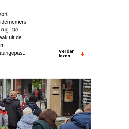
kort
 ondernemers
 rug. De
aak uit de
en
Verder
 aangepast.
lezen