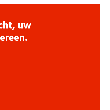
cht, uw
dereen.