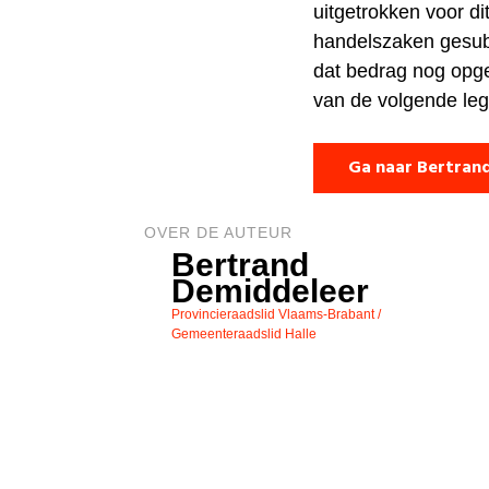
uitgetrokken voor dit
handelszaken gesub
dat bedrag nog opge
van de volgende legi
Ga naar Bertran
OVER DE AUTEUR
Bertrand
Demiddeleer
Provincieraadslid Vlaams-Brabant /
Gemeenteraadslid Halle