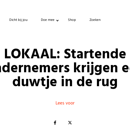
Dicht bij jou
Doe mee
Shop
Zoeken
LOKAAL: Startende
dernemers krijgen 
duwtje in de rug
Lees voor