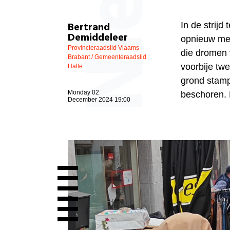
Bertrand
In de strijd
Demiddeleer
opnieuw met
Provincieraadslid Vlaams-
die dromen 
Brabant / Gemeenteraadslid
voorbije twe
Halle
grond stamp
Monday 02
beschoren. 
December 2024 19:00