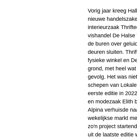
Vorig jaar kreeg Hall
nieuwe handelszaken
interieurzaak Thrif
vishandel De Halse 
de buren over gelui
deuren sluiten. Thr
fysieke winkel en D
grond, met heel wat
gevolg. Het was niet
schepen van Lokale
eerste editie in 20
en modezaak Elith 
Alpina verhuisde na
wekelijkse markt m
zo'n project starte
uit de laatste edit