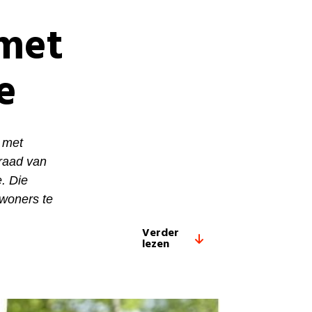
met
e
e met
raad van
. Die
woners te
Verder
lezen