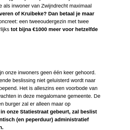
je als inwoner van Zwijndrecht maximaal
veren of Kruibeke? Dan betaal je maar
oncreet: een tweeoudergezin met twee
lijks
tot bijna €1000 meer voor hetzelfde
 zijn onze inwoners geen één keer gehoord.
pende beslissing niet geluisterd wordt naar
roepend. Het is alleszins een voorbode van
wachten in deze megalomane gemeente. De
en burger zal er alleen maar op
in onze Statiestraat gebeurt, zal beslist
ntisch (en peperduur) administratief
n.