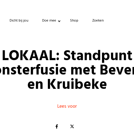
Dicht bij jou
Doe mee
Shop
Zoeken
LOKAAL: Standpunt
nsterfusie met Beve
en Kruibeke
Lees voor