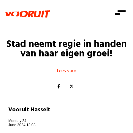
Laatste nieuws
Alle artikels
Beweging
Mission statement
Koopkracht
Dicht bij jou
Stad neemt regie in handen
Onze mensen
Doe mee
Zorg
van haar eigen groei!
Doe mee
Shop
Standpunten
Gelijke kansen
Word lid
Zoeken
Vacatures
Welzijn
Lees voor
Login
Login
Mis niets
Consumentenbescherming
Pensioenen
Doe mee
Kinderen en jongeren
Vooruit Hasselt
Monday 24
June 2024 13:08