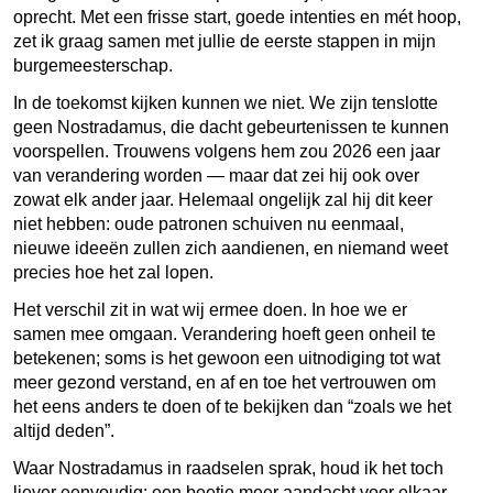
oprecht. Met een frisse start, goede intenties en mét hoop,
zet ik graag samen met jullie de eerste stappen in mijn
burgemeesterschap.
In de toekomst kijken kunnen we niet. We zijn tenslotte
geen Nostradamus, die dacht gebeurtenissen te kunnen
voorspellen. Trouwens volgens hem zou 2026 een jaar
van verandering worden — maar dat zei hij ook over
zowat elk ander jaar. Helemaal ongelijk zal hij dit keer
niet hebben: oude patronen schuiven nu eenmaal,
nieuwe ideeën zullen zich aandienen, en niemand weet
precies hoe het zal lopen.
Het verschil zit in wat wij ermee doen. In hoe we er
samen mee omgaan. Verandering hoeft geen onheil te
betekenen; soms is het gewoon een uitnodiging tot wat
meer gezond verstand, en af en toe het vertrouwen om
het eens anders te doen of te bekijken dan “zoals we het
altijd deden”.
Waar Nostradamus in raadselen sprak, houd ik het toch
liever eenvoudig: een beetje meer aandacht voor elkaar,