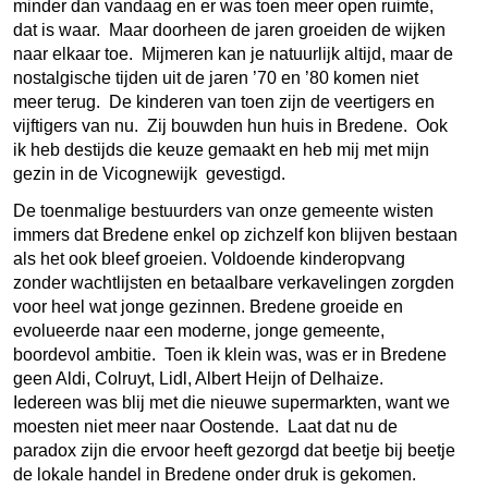
minder dan vandaag en er was toen meer open ruimte,
dat is waar. Maar doorheen de jaren groeiden de wijken
naar elkaar toe. Mijmeren kan je natuurlijk altijd, maar de
nostalgische tijden uit de jaren ’70 en ’80 komen niet
meer terug. De kinderen van toen zijn de veertigers en
vijftigers van nu. Zij bouwden hun huis in Bredene. Ook
ik heb destijds die keuze gemaakt en heb mij met mijn
gezin in de Vicognewijk gevestigd.
De toenmalige bestuurders van onze gemeente wisten
immers dat Bredene enkel op zichzelf kon blijven bestaan
als het ook bleef groeien. Voldoende kinderopvang
zonder wachtlijsten en betaalbare verkavelingen zorgden
voor heel wat jonge gezinnen. Bredene groeide en
evolueerde naar een moderne, jonge gemeente,
boordevol ambitie. Toen ik klein was, was er in Bredene
geen Aldi, Colruyt, Lidl, Albert Heijn of Delhaize.
Iedereen was blij met die nieuwe supermarkten, want we
moesten niet meer naar Oostende. Laat dat nu de
paradox zijn die ervoor heeft gezorgd dat beetje bij beetje
de lokale handel in Bredene onder druk is gekomen.