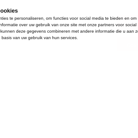
cookies
ies te personaliseren, om functies voor social media te bieden en om
Oost
nformatie over uw gebruik van onze site met onze partners voor social
s kunnen deze gegevens combineren met andere informatie die u aan z
p basis van uw gebruik van hun services.
Opvo
.
s plezants te doen.
 helpen aan een mooie en betaalbare toekomst.
 tot goed onderwijs, betaalbare huisvesting en