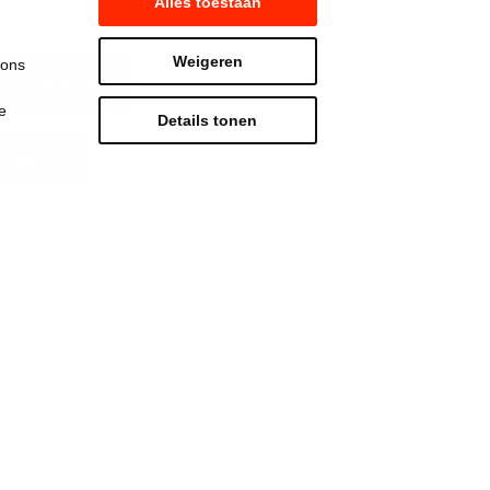
Alles toestaan
Weigeren
 ons
 vlaanderen
e
Details tonen
lger 4
Strijd mee