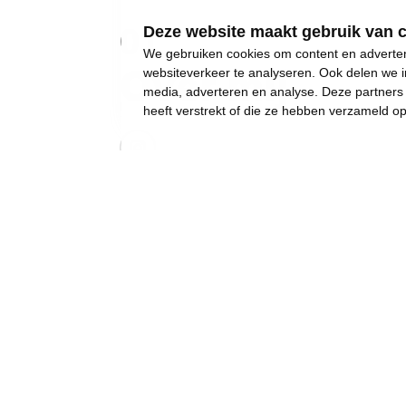
01
Deze website maakt gebruik van 
We gebruiken cookies om content en advertent
Over mij
websiteverkeer te analyseren. Ook delen we i
media, adverteren en analyse. Deze partner
heeft verstrekt of die ze hebben verzameld o
2024 wordt een keerpunt.
Gewone dingen lijken onmogelijk geworden:
een eigen huis kopen,
een betaalbare crèche,
een leerkracht voor uw kinderen, of gewoon..
een job met een deftig loon, om af en toe iet
Waarom ben je in de politiek gestapt?
Ik ben in de politiek gegaan om jongeren te
Het is essentieel dat iedereen toegang heeft