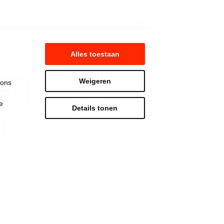
Alles toestaan
Weigeren
 ons
burg
e
Details tonen
Strijd mee