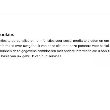
cookies
ies te personaliseren, om functies voor social media te bieden en om
Lim
nformatie over uw gebruik van onze site met onze partners voor social
s kunnen deze gegevens combineren met andere informatie die u aan z
p basis van uw gebruik van hun services.
10
.
s plezants te doen.
and en achteruitgang.
e de dingen weer in beweging brengen. Het jaar