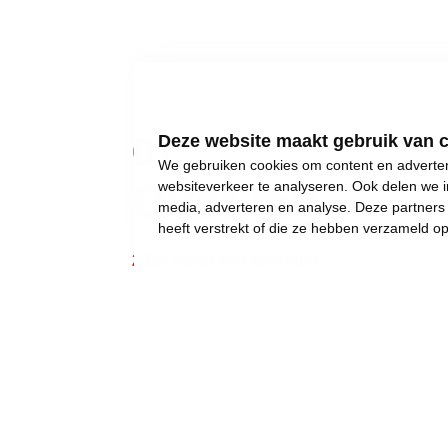
01
Deze website maakt gebruik van 
We gebruiken cookies om content en advertent
Over mij
websiteverkeer te analyseren. Ook delen we i
media, adverteren en analyse. Deze partner
heeft verstrekt of die ze hebben verzameld o
2024 wordt een keerpunt.
Gewone dingen lijken onmogelijk geworden:
een eigen huis kopen,
een betaalbare crèche,
een leerkracht voor uw kinderen, of gewoon..
een job met een deftig loon, om af en toe iet
Wij weigeren ons neer te leggen bij stilst
Daarom moet 2024 het jaar worden waarin w