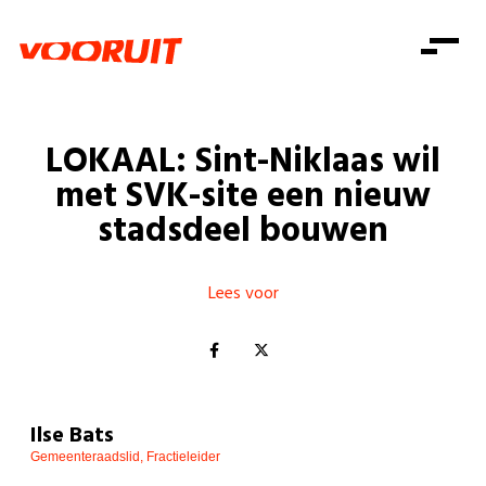
Laatste nieuws
Alle artikels
Beweging
Mission statement
Koopkracht
Dicht bij jou
LOKAAL: Sint-Niklaas wil
Onze mensen
Doe mee
Zorg
met SVK-site een nieuw
Doe mee
Shop
Standpunten
Gelijke kansen
stadsdeel bouwen
Word lid
Zoeken
Vacatures
Welzijn
Login
Login
Mis niets
Lees voor
Consumentenbescherming
Pensioenen
Doe mee
Kinderen en jongeren
Ilse Bats
Gemeenteraadslid, Fractieleider