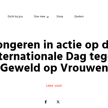
Dicht bij jou
Doe mee
Shop
Zoeken
ongeren in actie op 
ternationale Dag te
Geweld op Vrouwe
Lees voor