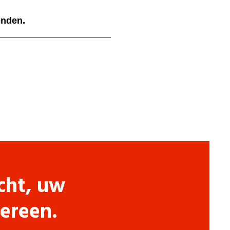
ienden.
cht, uw
dereen.