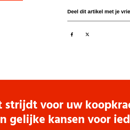
Deel dit artikel met je vr
t strijdt voor uw koopkra
n gelijke kansen voor ie