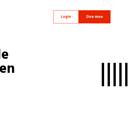
Login
Doe mee
de
gen
n