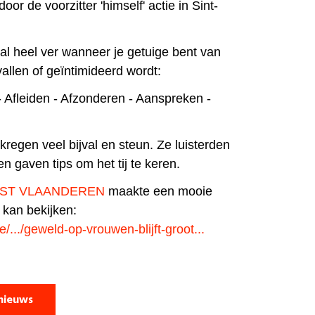
or de voorzitter 'himself' actie in Sint-
 al heel ver wanneer je getuige bent van
allen of geïntimideerd wordt:
 Afleiden - Afzonderen - Aanspreken -
regen veel bijval en steun. Ze luisterden
n gaven tips om het tij te keren.
OST VLAANDEREN
maakte een mooie
r kan bekijken:
e/.../geweld-op-vrouwen-blijft-groot...
nieuws