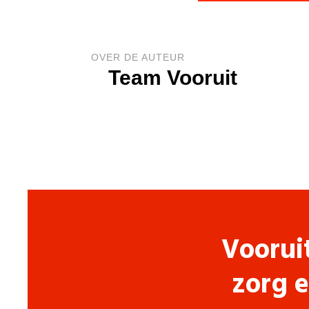
OVER DE AUTEUR
Team Vooruit
Voorui
zorg e