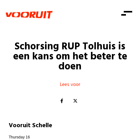
Laatste nieuws
Alle artikels
Beweging
Mission statement
Koopkracht
Dicht bij jou
Schorsing RUP Tolhuis is
Onze mensen
Doe mee
Zorg
een kans om het beter te
Doe mee
Shop
Standpunten
Gelijke kansen
doen
Word lid
Zoeken
Vacatures
Welzijn
Login
Login
Mis niets
Lees voor
Consumentenbescherming
Pensioenen
Doe mee
Kinderen en jongeren
Vooruit Schelle
Thursday 16